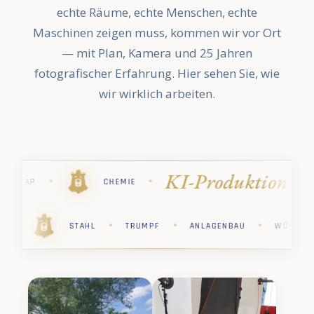
echte Räume, echte Menschen, echte
Maschinen zeigen muss, kommen wir vor Ort
— mit Plan, Kamera und 25 Jahren
fotografischer Erfahrung. Hier sehen Sie, wie
wir wirklich arbeiten.
ion
Industri
·
·
·
·
STIHL
PHARMA
KÄRCHER
·
·
·
·
·
R
PHARMA
STIHL
CHEMIE
SAP
STA