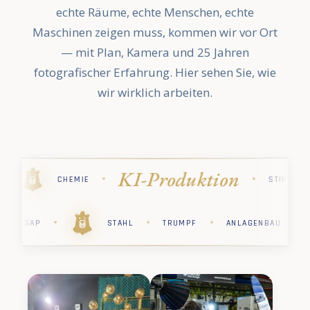
echte Räume, echte Menschen, echte
Maschinen zeigen muss, kommen wir vor Ort
— mit Plan, Kamera und 25 Jahren
fotografischer Erfahrung. Hier sehen Sie, wie
wir wirklich arbeiten.
Industriefotogr
·
·
·
STIHL
PHARMA
KÄRCHER
·
·
·
·
·
KÄRCHER
PHARMA
STIHL
CHEMIE
SAP