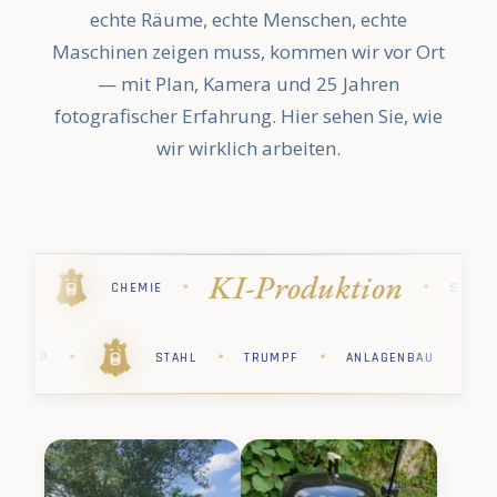
echte Räume, echte Menschen, echte
Maschinen zeigen muss, kommen wir vor Ort
— mit Plan, Kamera und 25 Jahren
fotografischer Erfahrung. Hier sehen Sie, wie
wir wirklich arbeiten.
Industriefo
·
·
·
·
STIHL
PHARMA
KÄRCHER
·
·
·
·
·
RCHER
PHARMA
STIHL
CHEMIE
SAP