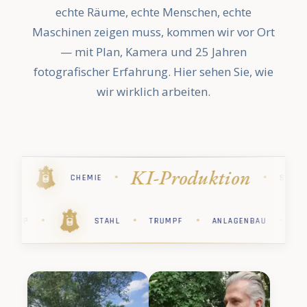
echte Räume, echte Menschen, echte
Maschinen zeigen muss, kommen wir vor Ort
— mit Plan, Kamera und 25 Jahren
fotografischer Erfahrung. Hier sehen Sie, wie
wir wirklich arbeiten.
Industriefo
·
·
·
·
STIHL
PHARMA
KÄRCHER
·
·
·
·
·
RCHER
PHARMA
STIHL
CHEMIE
SAP