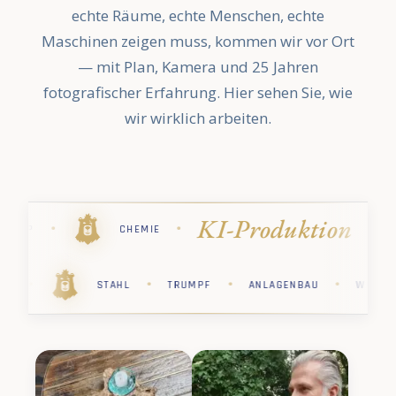
echte Räume, echte Menschen, echte
Maschinen zeigen muss, kommen wir vor Ort
— mit Plan, Kamera und 25 Jahren
fotografischer Erfahrung. Hier sehen Sie, wie
wir wirklich arbeiten.
ion
Industri
·
·
·
·
STIHL
PHARMA
KÄRCHER
·
·
·
·
·
R
PHARMA
STIHL
CHEMIE
SAP
ST