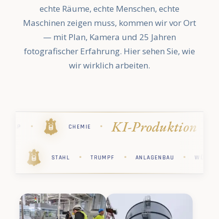
echte Räume, echte Menschen, echte
Maschinen zeigen muss, kommen wir vor Ort
— mit Plan, Kamera und 25 Jahren
fotografischer Erfahrung. Hier sehen Sie, wie
wir wirklich arbeiten.
ion
Industri
·
·
·
·
STIHL
PHARMA
KÄRCHER
·
·
·
·
·
R
PHARMA
STIHL
CHEMIE
SAP
STA