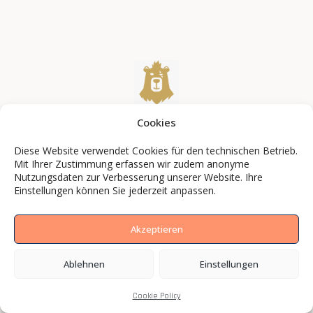
Cookies
Diese Website verwendet Cookies für den technischen Betrieb.
Mit Ihrer Zustimmung erfassen wir zudem anonyme
Nutzungsdaten zur Verbesserung unserer Website. Ihre
Marken und Mittelständler setzen mit BCS
Einstellungen können Sie jederzeit anpassen.
Media auf Bilder, die wirken.
Akzeptieren
Marken und Macher, die
ihre Bildsprache mit BCS
Ablehnen
Einstellungen
Media geschärft haben.
Cookie Policy