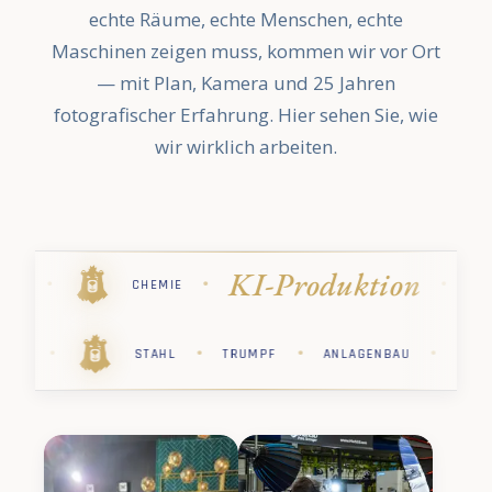
echte Räume, echte Menschen, echte
Maschinen zeigen muss, kommen wir vor Ort
— mit Plan, Kamera und 25 Jahren
fotografischer Erfahrung. Hier sehen Sie, wie
wir wirklich arbeiten.
on
Industrie
·
·
·
·
STIHL
PHARMA
KÄRCHER
·
·
·
·
·
HER
PHARMA
STIHL
CHEMIE
SAP
S