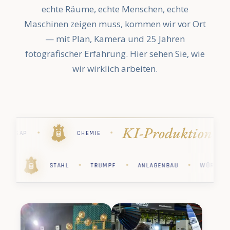
echte Räume, echte Menschen, echte
Maschinen zeigen muss, kommen wir vor Ort
— mit Plan, Kamera und 25 Jahren
fotografischer Erfahrung. Hier sehen Sie, wie
wir wirklich arbeiten.
tion
Industr
·
·
·
·
STIHL
PHARMA
KÄRCHER
·
·
·
·
·
PHARMA
STIHL
CHEMIE
SAP
STAH