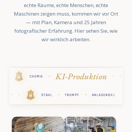
echte Räume, echte Menschen, echte
Maschinen zeigen muss, kommen wir vor Ort
— mit Plan, Kamera und 25 Jahren
fotografischer Erfahrung. Hier sehen Sie, wie
wir wirklich arbeiten.
Industriefo
·
·
·
·
STIHL
PHARMA
KÄRCHER
·
·
·
·
·
RCHER
PHARMA
STIHL
CHEMIE
SAP