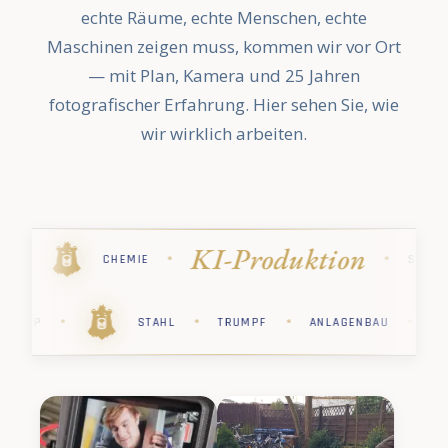
echte Räume, echte Menschen, echte
Maschinen zeigen muss, kommen wir vor Ort
— mit Plan, Kamera und 25 Jahren
fotografischer Erfahrung. Hier sehen Sie, wie
wir wirklich arbeiten.
Industriefo
·
·
·
·
STIHL
PHARMA
KÄRCHER
·
·
·
·
·
RCHER
PHARMA
STIHL
CHEMIE
SAP