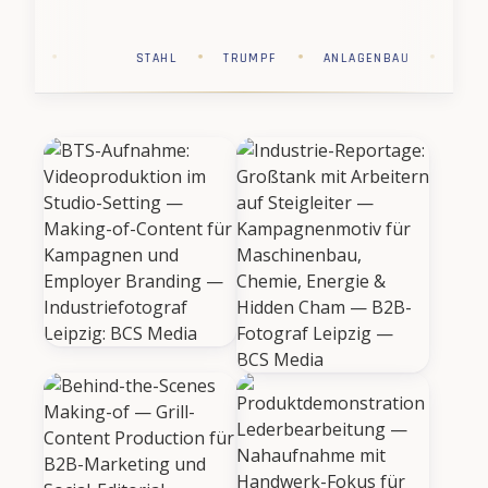
·
·
·
·
·
CHEMIE
SAP
STAHL
TRUMPF
ANL