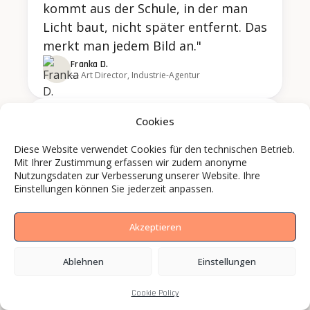
kommt aus der Schule, in der man
Licht baut, nicht später entfernt. Das
merkt man jedem Bild an."
Franka D.
— Art Director, Industrie-Agentur
Cookies
„Eine eigene Bildsprache, die nicht
nach Stockfoto aussieht – das ist mit
Diese Website verwendet Cookies für den technischen Betrieb.
BCS innerhalb eines halben Jahres
Mit Ihrer Zustimmung erfassen wir zudem anonyme
Nutzungsdaten zur Verbesserung unserer Website. Ihre
entstanden. Foto, Video, später KI-
Einstellungen können Sie jederzeit anpassen.
Varianten für Kampagnen. Die
Handschrift bleibt über alles
Akzeptieren
konsistent. Das schaffen die
wenigsten."
Ablehnen
Einstellungen
Jette S.
— Leitung Markenkommunikation,
Industrieunternehmen
Cookie Policy