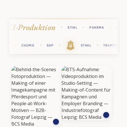
Industriefotograf
·
·
·
L
PHARMA
KÄRCHER
·
·
·
·
·
·
KÄRCHER
PHARMA
STIHL
CHEMIE
SAP