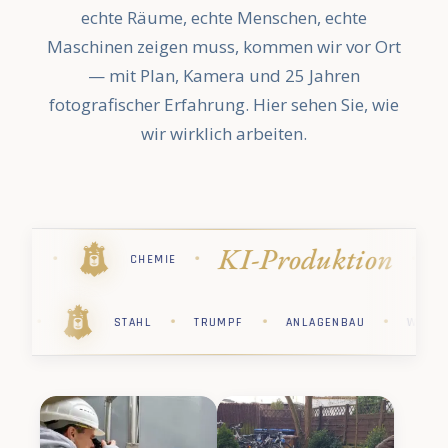
echte Räume, echte Menschen, echte
Maschinen zeigen muss, kommen wir vor Ort
— mit Plan, Kamera und 25 Jahren
fotografischer Erfahrung. Hier sehen Sie, wie
wir wirklich arbeiten.
on
Industrie
·
·
·
·
STIHL
PHARMA
KÄRCHER
·
·
·
·
·
ER
PHARMA
STIHL
CHEMIE
SAP
S