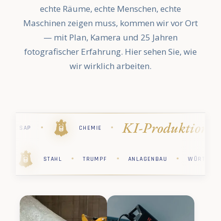
echte Räume, echte Menschen, echte
Maschinen zeigen muss, kommen wir vor Ort
— mit Plan, Kamera und 25 Jahren
fotografischer Erfahrung. Hier sehen Sie, wie
wir wirklich arbeiten.
duktion
Ind
·
·
·
·
STIHL
PHARMA
KÄRCHER
·
·
·
·
·
PHARMA
STIHL
CHEMIE
SAP
STAHL