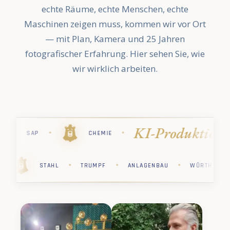
echte Räume, echte Menschen, echte
Maschinen zeigen muss, kommen wir vor Ort
— mit Plan, Kamera und 25 Jahren
fotografischer Erfahrung. Hier sehen Sie, wie
wir wirklich arbeiten.
uktion
Indus
·
·
·
·
STIHL
PHARMA
KÄRCHER
·
·
·
·
PHARMA
STIHL
CHEMIE
SAP
STAHL