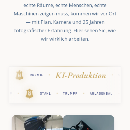
echte Räume, echte Menschen, echte
Maschinen zeigen muss, kommen wir vor Ort
— mit Plan, Kamera und 25 Jahren
fotografischer Erfahrung. Hier sehen Sie, wie
wir wirklich arbeiten.
n
Industriefo
·
·
·
·
STIHL
PHARMA
KÄRCHER
·
·
·
·
·
CHER
PHARMA
STIHL
CHEMIE
SAP