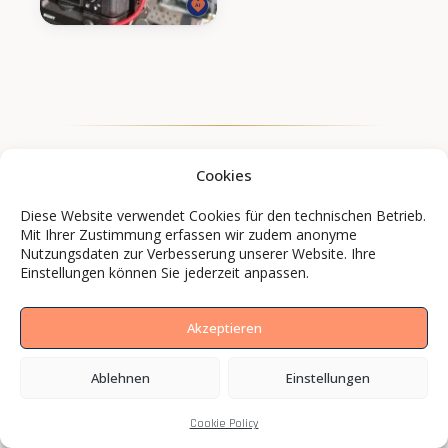
Cookies
Diese Website verwendet Cookies für den technischen Betrieb.
Mit Ihrer Zustimmung erfassen wir zudem anonyme
Nutzungsdaten zur Verbesserung unserer Website. Ihre
Einstellungen können Sie jederzeit anpassen.
Akzeptieren
Ablehnen
Einstellungen
Marken und Mittelständler setzen mit BCS
Media auf Bilder, die wirken.
Cookie Policy