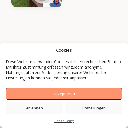
Cookies
Diese Website verwendet Cookies für den technischen Betrieb.
Mit Ihrer Zustimmung erfassen wir zudem anonyme
Nutzungsdaten zur Verbesserung unserer Website. Ihre
Einstellungen können Sie jederzeit anpassen.
Akzeptieren
Ablehnen
Einstellungen
Marken und Mittelständler setzen mit BCS
Media auf Bilder, die wirken.
Cookie Policy