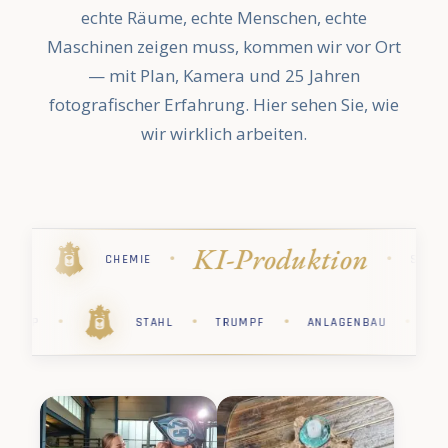
echte Räume, echte Menschen, echte
Maschinen zeigen muss, kommen wir vor Ort
— mit Plan, Kamera und 25 Jahren
fotografischer Erfahrung. Hier sehen Sie, wie
wir wirklich arbeiten.
n
Industriefo
·
·
·
·
STIHL
PHARMA
KÄRCHER
·
·
·
·
·
CHER
PHARMA
STIHL
CHEMIE
SAP